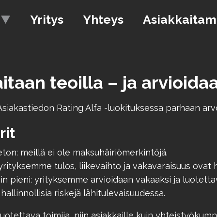
Yritys
Yhteys
Asiakkaita
aan teoilla – ja arvioidaa
iakastiedon Rating Alfa -luokituksessa parhaan arvo
rit
n: meillä ei ole maksuhäiriömerkintöjä.
tyksemme tulos, liikevaihto ja vakavaraisuus ovat hy
n pieni: yrityksemme arvioidaan vakaaksi ja luotettavak
 hallinnollisia riskejä lähitulevaisuudessa.
uotettava toimija, niin asiakkaille kuin yhteistyöku