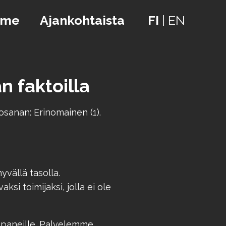
mme
Ajankohtaista
FI
|
EN
n faktoilla
sanan: Erinomainen (1).
vällä tasolla.
si toimijaksi, jolla ei ole
mppaneille. Palvelemme