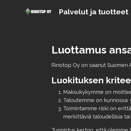
Palvelut ja tuotteet
Luottamus ansait
Rinotop Oy on saanut Suomen As
Luokituksen kritee
Maksukykymme on moitteeto
Taloutemme on kunnossa: yri
Toimintamme riski on erittäi
merkittäviä taloudellisia tai
Tunnistus kertoo, että olemme l