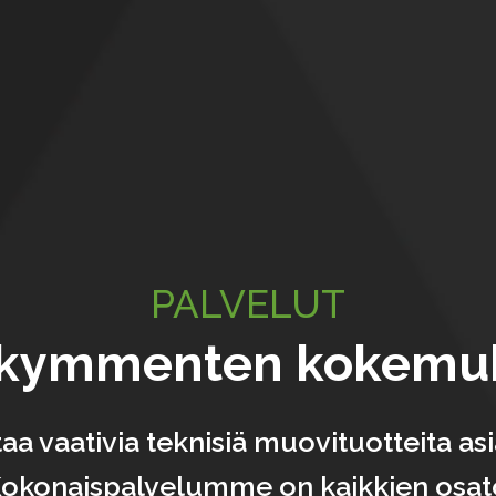
PALVELUT
ikymmenten kokemuk
aa vaativia teknisiä muovituotteita a
okonaispalvelumme on kaikkien osat