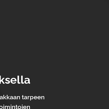
sella
siakkaan tarpeen
oimintojen