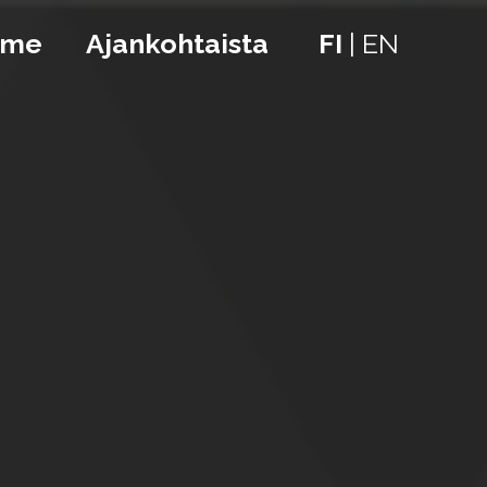
mme
Ajankohtaista
FI
|
EN