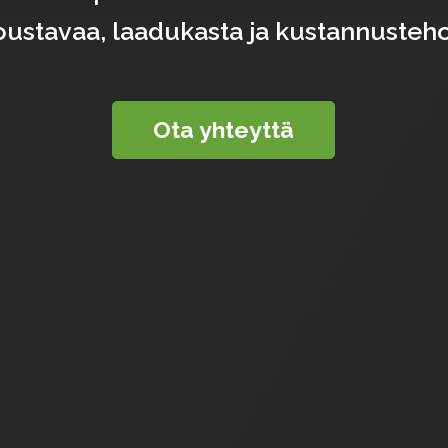
joustavaa, laadukasta ja kustannusteho
Ota yhteyttä